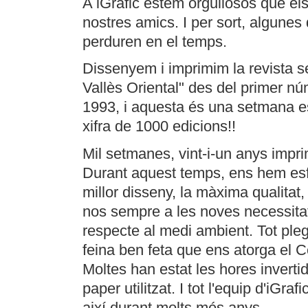
A iGrafic estem orgullosos que els 
nostres amics. I per sort, algunes
perduren en el temps.
Dissenyem i imprimim la revista se
Vallès Oriental" des del primer n
1993, i aquesta és una setmana es
xifra de 1000 edicions!!
Mil setmanes, vint-i-un anys imprim
Durant aquest temps, ens hem esfo
millor disseny, la màxima qualitat, 
nos sempre a les noves necessitat
respecte al medi ambient. Tot pleg
feina ben feta que ens atorga el Ce
Moltes han estat les hores invertide
paper utilitzat. I tot l'equip d'iGr
així durant molts més anys.