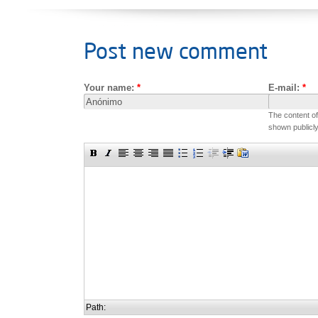
Post new comment
Your name:
*
E-mail:
*
The content of 
shown publicly
Path: