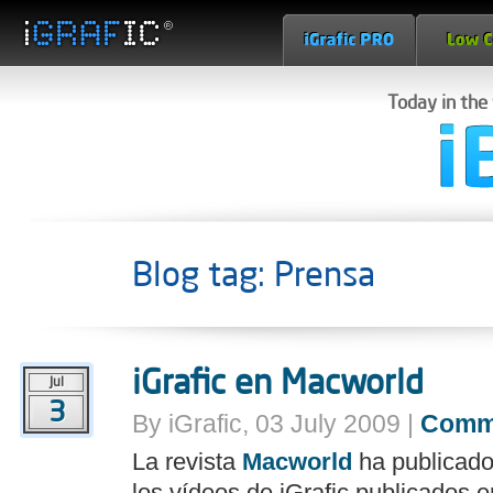
Today in the
Blog tag: Prensa
iGrafic en Macworld
Jul
3
By iGrafic, 03 July 2009 |
Comm
La revista
Macworld
ha publicado
los vídeos de iGrafic publicados 