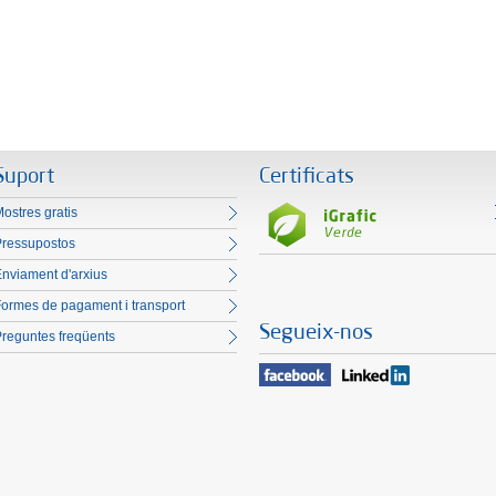
Suport
Certificats
ostres gratis
Pressupostos
nviament d'arxius
ormes de pagament i transport
Segueix-nos
reguntes freqüents