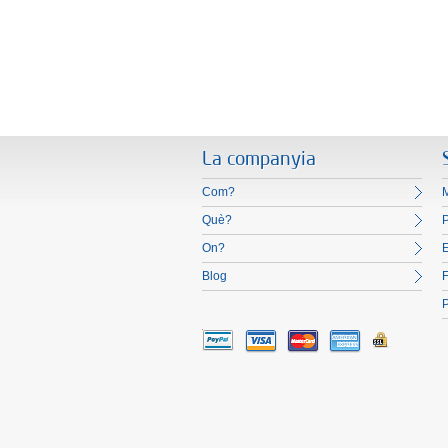
La companyia
Com?
M
Què?
On?
E
Blog
F
P