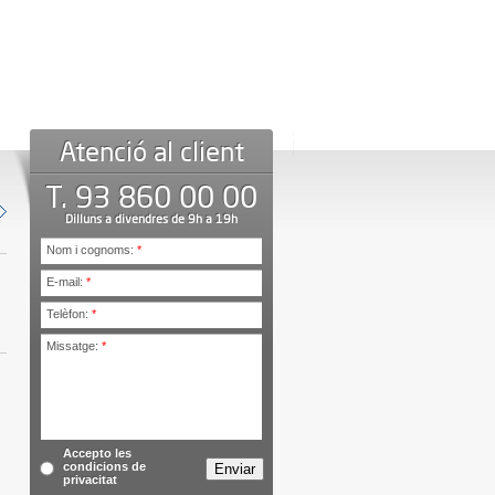
Atenció al client
T. 93 860 00 00
Dilluns a divendres de 9h a 19h
Nom i cognoms:
*
E-mail:
*
Telèfon:
*
Missatge:
*
Accepto les
condicions de
privacitat